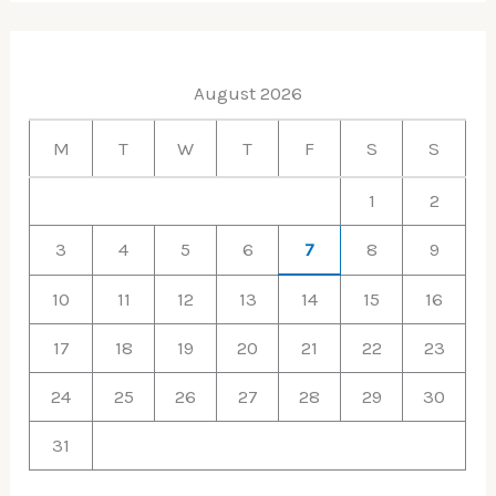
a
r
August 2026
c
h
M
T
W
T
F
S
S
f
1
2
o
r
3
4
5
6
7
8
9
:
10
11
12
13
14
15
16
17
18
19
20
21
22
23
24
25
26
27
28
29
30
31